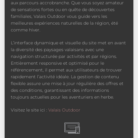
aux parcours accrobranche. Que vous soyez amateur
de sensations fortes ou en quête de découvertes
familiales, Valais Outdoor vous guide vers les
meilleures expériences naturelles de la région, été
comme hiver.
L’interface dynamique et visuelle du site met en avant
la diversité des paysages valaisans avec une
navigation structurée par activités et par régions.
Entièrement responsive et optimisé pour le
référencement, il permet aux utilisateurs de trouver
rapidement l’activité idéale. La gestion de contenu
flexible assure une mise à jour régulière des offres et
des conditions, garantissant des informations
toujours actuelles pour les aventuriers en herbe.
Visitez le site ici :
Valais Outdoor