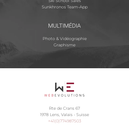
Ski School Sales
Sunkhronos Team-App
MULTIMÉDIA
Photo & Vidéographie
Graphisme
Rte de Crans 67
1978 Lens, Valais - Suisse
+41(0)774987503