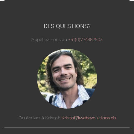
DES QUESTIONS?
Appellez-nous au
+41(0)774987503
Ou écrivez à Kristof:
Kristof@webevolutions.ch