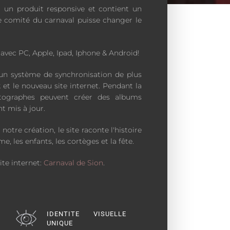
t un produit responsive et contient un
 comité du carnaval puisse changer le
 avec PC, Apple, Ipad, Iphone & Android!
un système de synchronisation de plus
et le nouveau site internet. Pendant la
tographes peuvent créer des albums
t mis à jour.
notre création, le site raconte l'histoire
e, les enfants, les cortèges et la fête.
te internet:
Carnaval de Sion
.
IDENTITE VISUELLE
UNIQUE