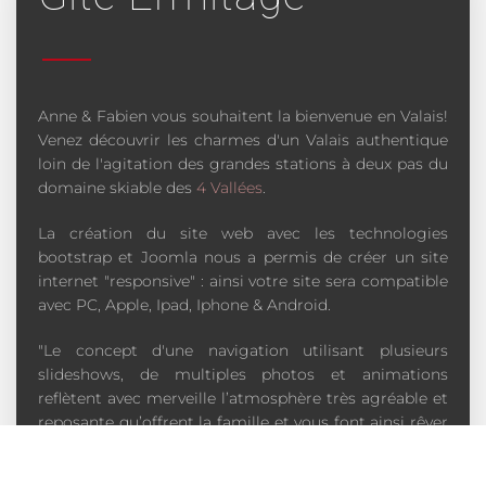
Anne & Fabien vous souhaitent la bienvenue en Valais!
Venez découvrir les charmes d'un Valais authentique
loin de l'agitation des grandes stations à deux pas du
domaine skiable des
4 Vallées
.
La création du site web avec les technologies
bootstrap et Joomla nous a permis de créer un site
internet "responsive" : ainsi votre site sera compatible
avec PC, Apple, Ipad, Iphone & Android.
"Le concept d'une navigation utilisant plusieurs
slideshows, de multiples photos et animations
reflètent avec merveille l’atmosphère très agréable et
reposante qu’offrent la famille et vous font ainsi rêver
de passer vos vacances en Valais!"