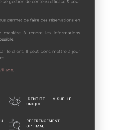
 de gestion de contenu efficace & pour
ous permet de faire des réservations en
e manière à rendre les informations
ssible.
ar le client. Il peut donc mettre à jour
es.
Village
.
IDENTITE VISUELLE
UNIQUE
NU
REFERENCEMENT
OPTIMAL